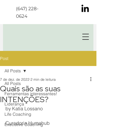
(647) 228-
0624
Post
All Posts
7 de dez. de 2022
2 min de leitura
All Posts
Quais são as suas
Ferramentas interessantes!
INTENÇÕES?
Liderança
by Katia Lossano				
Life Coaching
Curadoria Humahub
Executive Coaching