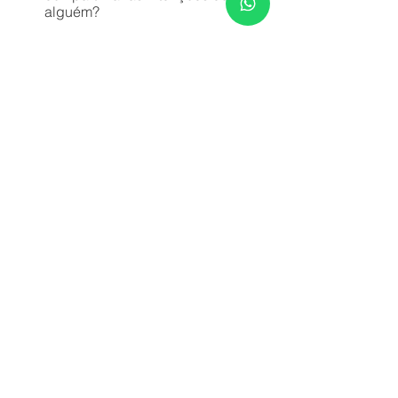
alguém?
Quer saber mais? Confira no
blog
 mais 
posts sobre o Modelo de Liderança 
ETHICS e algumas ferramentas 
interessantes!
Katia Lossano em parceria com a 
HUMAHUB
Liderança
Ver tudo
Posts recentes