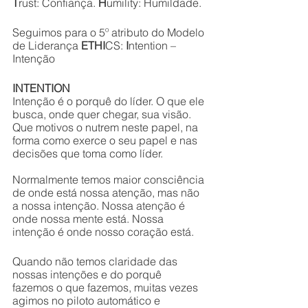
T
rust: Confiança. 
H
umility: Humildade.
Seguimos para o 5º atributo do Modelo 
de Liderança 
ETHI
CS: 
I
ntention – 
Intenção
INTENTION
Intenção é o porquê do líder. O que ele 
busca, onde quer chegar, sua visão. 
Que motivos o nutrem neste papel, na 
forma como exerce o seu papel e nas 
decisões que toma como líder. 
Normalmente temos maior consciência 
de onde está nossa atenção, mas não 
a nossa intenção. Nossa atenção é 
onde nossa mente está. Nossa 
intenção é onde nosso coração está. 
Quando não temos claridade das 
nossas intenções e do porquê 
fazemos o que fazemos, muitas vezes 
agimos no piloto automático e 