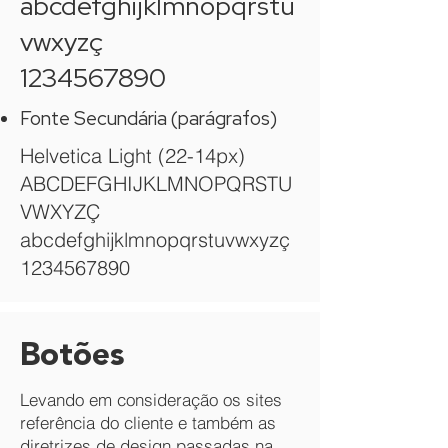
abcdefghijklmnopqrstu
vwxyzç
1234567890
Fonte Secundária (parágrafos)
Helvetica Light (22-14px)
ABCDEFGHIJKLMNOPQRSTU
VWXYZÇ
abcdefghijklmnopqrstuvwxyzç
1234567890
Botões
Levando em consideração os sites
referência do cliente e também as
diretrizes de design passadas na