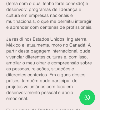
(tema com o qual tenho forte conexão) e
desenvolvi programas de liderança e
cultura em empresas nacionais e
multinacionais, o que me permitiu interagir
e aprender com centenas de profissionais.
Já residi nos Estados Unidos, Inglaterra,
México e, atualmente, moro no Canadá. A
partir desta bagagem internacional, pude
vivenciar diferentes culturas e, com isso,
ampliar o meu olhar e compreensão sobre
as pessoas, relações, situações e
diferentes contextos. Em alguns destes
países, também pude participar de
projetos voluntários com foco em
desenvolvimento pessoal e apoio
emocional.
Eu sou mãe do Raphael e esposa do
Ricardo e, juntos, temos o Tony Stark –
nosso Schnauzer Miniatura. Nós adoramos
viajar pelo mundo para explorar novos
lugares e gastronomias – um dos meus